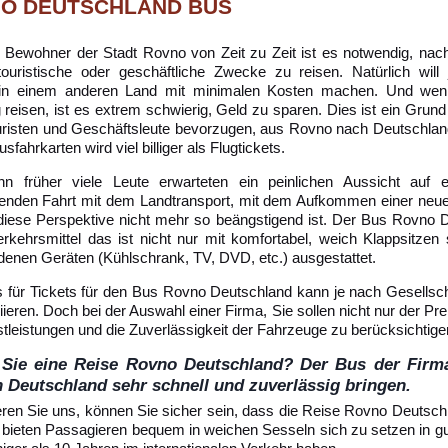
O DEUTSCHLAND BUS
e Bewohner der Stadt Rovno von Zeit zu Zeit ist es notwendig, nac
 touristische oder geschäftliche Zwecke zu reisen. Natürlich will
in einem anderen Land mit minimalen Kosten machen. Und wen
 reisen, ist es extrem schwierig, Geld zu sparen. Dies ist ein Gru
risten und Geschäftsleute bevorzugen, aus Rovno nach Deutschla
usfahrkarten wird viel billiger als Flugtickets.
n früher viele Leute erwarteten ein peinlichen Aussicht auf 
enden Fahrt mit dem Landtransport, mit dem Aufkommen einer neu
iese Perspektive nicht mehr so beängstigend ist. Der Bus Rovno 
Verkehrsmittel das ist nicht nur mit komfortabel, weich Klappsitze
denen Geräten (Kühlschrank, TV, DVD, etc.) ausgestattet.
s für Tickets für den Bus Rovno Deutschland kann je nach Gesellschaf
riieren. Doch bei der Auswahl einer Firma, Sie sollen nicht nur der Pr
stleistungen und die Zuverlässigkeit der Fahrzeuge zu berücksichtige
 Sie eine Reise Rovno Deutschland? Der Bus der Firm
n Deutschland sehr schnell und zuverlässig bringen.
eren Sie uns, können Sie sicher sein, dass die Reise Rovno Deutsc
r bieten Passagieren bequem in weichen Sesseln sich zu setzen in g