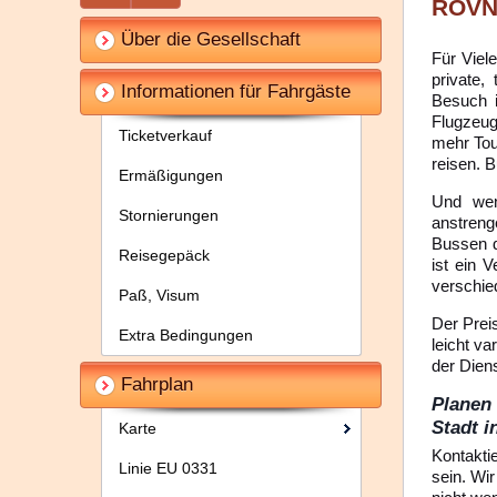
ROVN
Über die Gesellschaft
Für Viel
private,
Informationen für Fahrgäste
Besuch 
Flugzeug
Ticketverkauf
mehr Tou
reisen. B
Ermäßigungen
Und wen
Stornierungen
anstreng
Bussen d
Reisegepäck
ist ein 
verschie
Paß, Visum
Der Prei
Extra Bedingungen
leicht va
der Dien
Fahrplan
Planen
Stadt i
Karte
Kontakti
Linie EU 0331
sein. Wi