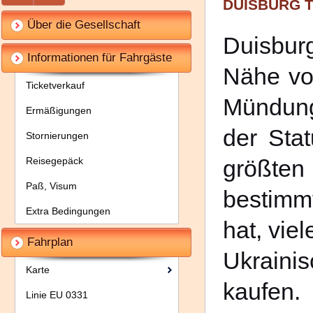
DUISBURG 
Über die Gesellschaft
Duisburg
Informationen für Fahrgäste
Nähe von
Ticketverkauf
Mündung
Ermäßigungen
der Stat
Stornierungen
Reisegepäck
größte
Paß, Visum
bestimmt
Extra Bedingungen
hat, vie
Fahrplan
Ukraini
Karte
kaufen.
Linie EU 0331