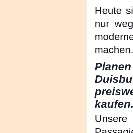
Heute s
nur weg
moderne
machen
Plane
Duisb
preisw
kaufen
Unsere
Passag