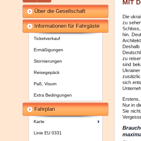
MIT 
Über die Gesellschaft
Die ukra
zu sehen
Informationen für Fahrgäste
Schloss, 
hin. Deu
Ticketverkauf
Architek
Deshalb
Ermäßigungen
Deutschl
zu reise
Stornierungen
sind bek
Ukrainer
Reisegepäck
zusätzli
sich ent
Paß, Visum
Unterneh
Extra Bedingungen
Erstens,
Nur in d
Fahrplan
Sie nich
Vergesse
Karte
Brauch
Linie EU 0331
maximal