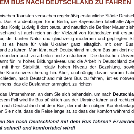
DEM BUS NACH DEUTSCHLAND ZU FAHREN
inischen Touristen versuchen regelmäßig erstaunliche Städte Deutsc
. Das Brandenburger Tor in Berlin, die Bayerischen fabelhafte Alpe
das König Ludwig II dort baute, und natürlich die Berliner Mauer zie
tschland ist auch reich an der Vielzahl von Kathedralen mit erstaun
tur, der bunten Natur und gleichzeitig modernen und gepflegten St
 ist es heute für viele Ukrainer ganz alltäglich, mit dem Bu
and zu fahren. Man fährt nach Deutschland mit dem Bus um dort nic
n sondern auch zu arbeiten und zu studieren. Die deutschen Univers
annt für ihr hohes Bildungsniveau und die Arbeit in Deutschland zie
 mit ihrer Stabilität, relativ hohen Niveau der Bezahlung, sowi
che Krankenversicherung hin. Aber, unabhängig davon, warum hab
schieden, nach Deutschland mit dem Bus zu fahren, ist es notwe
mens, das die Busfahrten arrangiert, zu richten
 das Unternehmen, an dem Sie sich behandeln, um nach
Deutschl
iesem Fall wird Ihr Bus pünktlich aus der Ukraine fahren und rechtze
t, nach Deutschland mit dem Bus, der mit den nötigen Komfortanlagen 
n Sie nicht, dass die Reise lange ist, so dass der Komfort während d
en Sie nach Deutschland mit dem Bus fahren? Erwerben 
 schnell und komfortabel wird!