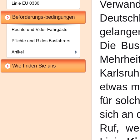
Verwan
Linie EU 0330
Deutsc
Beförderungs-bedingungen
gelangen
Rechte und V.der Fahrgäste
Pflichte und R des Busfahrers
Die Busr
Artikel
Mehrhei
Wie finden Sie uns
Karlsruh
etwas m
für solc
sich an 
Ruf, we