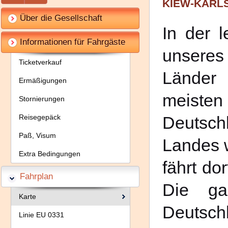
KIEW-KARL
Über die Gesellschaft
In der l
Informationen für Fahrgäste
unseres
Ticketverkauf
Länder
Ermäßigungen
meisten
Stornierungen
Reisegepäck
Deutsc
Paß, Visum
Landes 
Extra Bedingungen
fährt do
Fahrplan
Die ga
Karte
Deutsc
Linie EU 0331