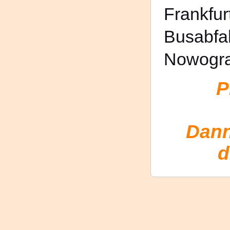
Frankfur
Busabfah
Nowogra
P
Dann
d