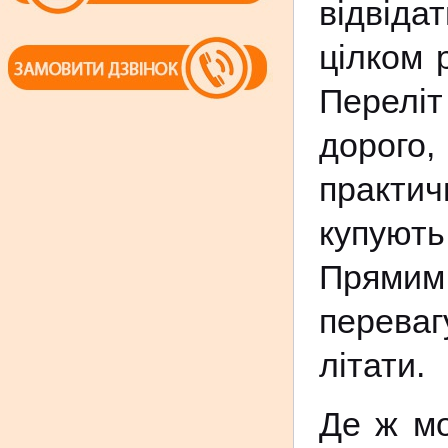
відвіда
цілком
Переліт
дорого
практич
купують
Прямим
переваг
літати.
Де ж мо