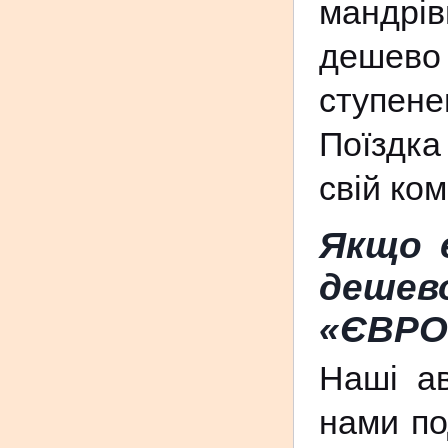
мандрі
дешево 
ступене
Поїздка
свій ко
Якщо 
деше
«ЄВРО
Наші ав
нами по