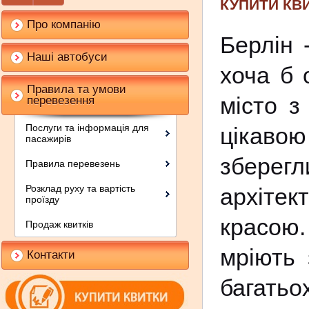
КУПИТИ КВ
Про компанію
Берлін -
Наші автобуси
хоча б 
Правила та умови
місто з
перевезення
Послуги та інформація для
цікаво
пасажирів
зберег
Правила перевезень
Розклад руху та вартість
архітек
проїзду
красою
Продаж квитків
мріють 
Контакти
багать