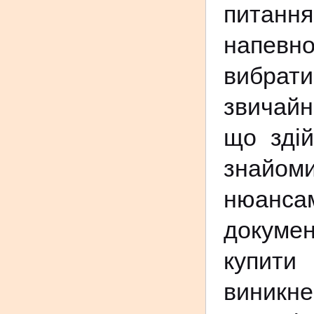
питання
напевно
вибрати
звичайн
що зді
знайоми
нюанс
докумен
купити
виникн