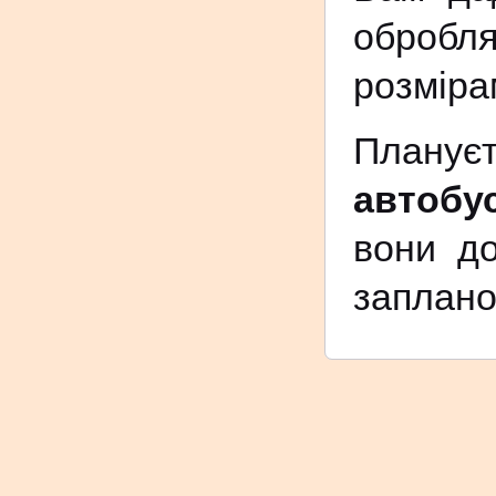
обробля
розміра
Плану
автобу
вони до
заплано