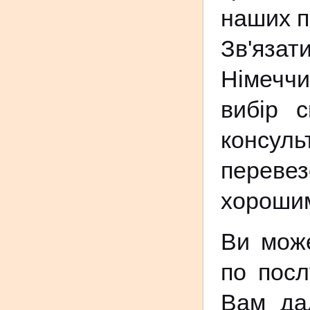
наших п
Зв'язат
Німеччи
вибір с
консул
перевез
хороши
Ви може
по посл
Вам дад