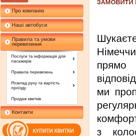
ЗАМОВИТИ 
Про компанію
Наші автобуси
Шукаєт
Правила та умови
перевезення
Німечч
Послуги та інформація для
пасажирів
прямо 
Правила перевезень
відпові
Розклад руху та вартість
проїзду
ми проп
Продаж квитків
регул
Контакти
комфорт
з коло