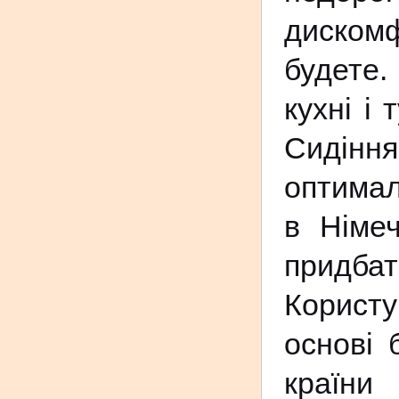
диском
будете
кухні і
Сидіння
оптимал
в Німе
придба
Корист
основі 
країни