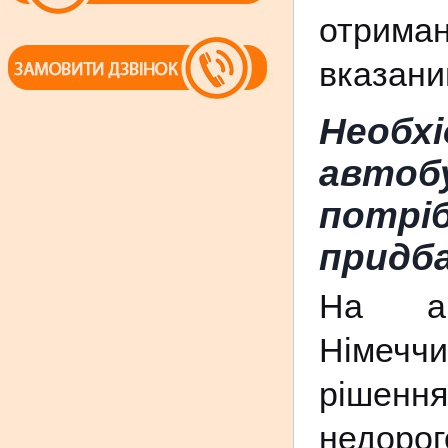
отриман
вказани
Необхі
автоб
потрі
придба
На ав
Німеччи
рішенн
недорог