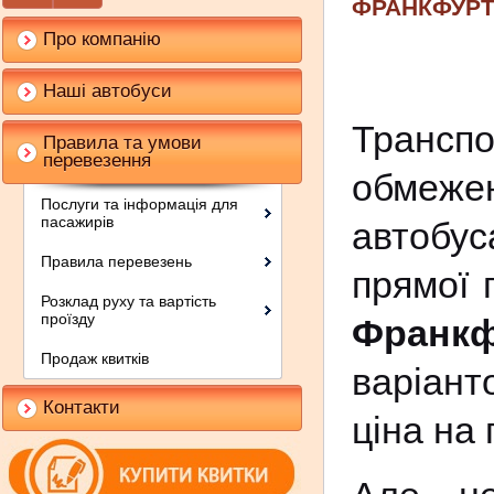
ФРАНКФУРТ
Про компанію
Наші автобуси
Транспо
Правила та умови
перевезення
обмежен
Послуги та інформація для
пасажирів
автобу
Правила перевезень
прямої 
Розклад руху та вартість
проїзду
Франкф
Продаж квитків
варіант
Контакти
ціна на 