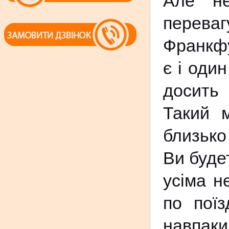
Але не
переваг
Франкфу
є і один
досить 
Такий 
близько
Ви буде
усіма н
по пої
навпаки