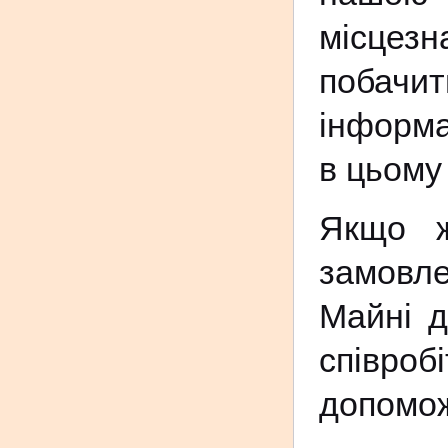
місцезн
побачит
інформа
в цьому 
Якщо ж
замовле
Майні д
співробі
допомож