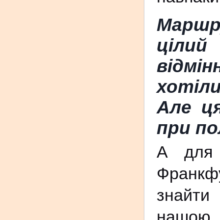
Маршр
цілий
відмін
хотіли
Але ц
при по
А для 
Франкфу
знайти 
нашою