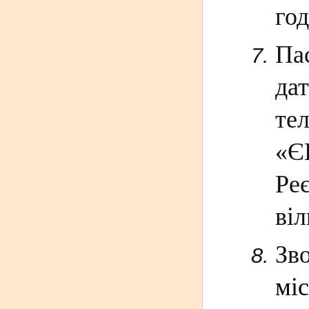
год
Па
да
те
«
Є
Ре
віл
Зв
міс