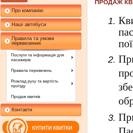
ПРОДАЖ КВ
Про компанію
Кв
Наші автобуси
па
Правила та умови
пої
перевезення
Послуги та інформація для
Пр
пасажирів
пр
Правила перевезень
Розклад руху та вартість
зб
проїзду
Продаж квитків
обр
Контакти
Пр
Па