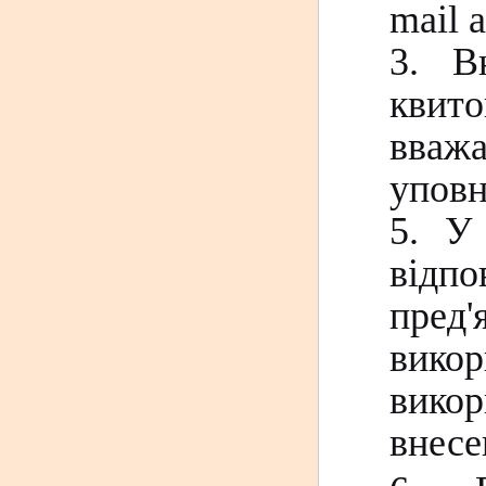
mail а
3. В
квит
вважа
уповн
5. У 
відп
пред
вико
викор
внесе