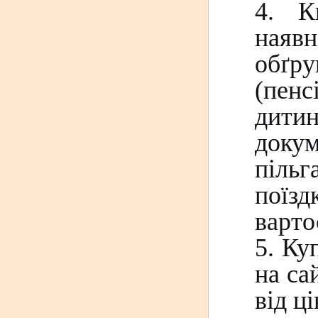
4. К
ная
обґру
(пенс
дитин
доку
піль
поїзд
варто
5. Ку
на са
від ц