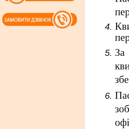
пер
Кв
пе
За
кви
збе
Па
зо
оф