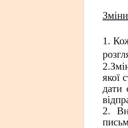
Зміни
1.
Кож
розгл
2.Змі
якої 
дати 
відпр
2. В
письм