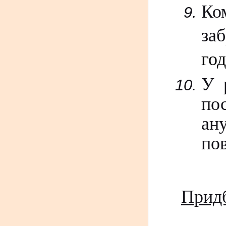
Ко
за
го
У 
пос
ан
по
Придб