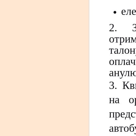
еле
2. З
отри
талон
оплач
анул
3. Кв
на о
предс
автоб