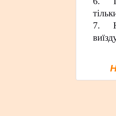
6.
тільк
7.
виїзд
Н