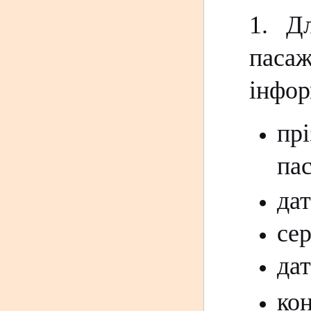
1. Д
паса
інфо
пр
пас
да
се
дат
кон